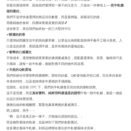
答案其實很簡單，因為我們選擇把一輩子的注意力，只放在一件事情上──
把牛軋糖
做到最好。
我們不追求快速選擇的商品項目數量，而是最狹隘、卻最深沉的路，
用最精緻的食材，回應味蕾最真實的渴望💕
這份誓言，來自我們始終如一的三大堅持🫶🏻
✔
醇濃的奶香
只選用紐西蘭安佳牛奶與純麥芽糖，以黃金比例搭配老師傅手藝手工慢火熬煮。入
口是這款奶香，尾韻溫潤不膩，是所有風味的靈魂起點。
✔
奢華的口感層次
不惜成本，選用整顆碩果累累的澳洲夏威夷豆，搭配嚴選果乾、茶香、咖啡與巧克
力風味，讓每一款牛軋糖，都能對應不同的物件與送禮。
✔
天然的Q軟質地
我們拒絕任何塑形劑與腫瘤劑。那恰到好處、Q軟發泡黏牙的口感，完全來自食材
本身的特性，以及老師傅多年累積的手感經驗。
也因此，在目前 25°C 下，我們的牛軋糖會呈現自然的微軟狀態。
這不是現實，而是
真材實料、純粹用料最溫柔的證明
💛每一顆牛軋糖，都是一個提
出設計的味覺巡禮。
微微拉絲的軟糯醣體，緊緊包裹著爽脆的夏威夷豆，
閉上眼睛，用手－－
「啊，這才是真正的一輩子，才能做出甜甜的甜品。」
而這種對風味的執著，也延伸到了我們的創新嘗試。
從多層次風味牛軋糖，到與品牌聯名推出的牛軋糖風味冰淇淋，