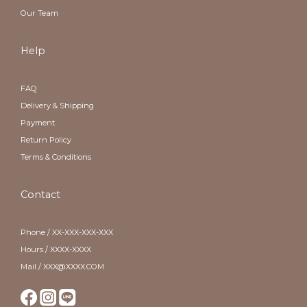
Our Team
Help
FAQ
Delivery & Shipping
Payment
Return Policy
Terms & Conditions
Contact
Phone / XX-XXX-XXX-XXX
Hours / XXXX-XXXX
Mail / XXX@XXXX.COM