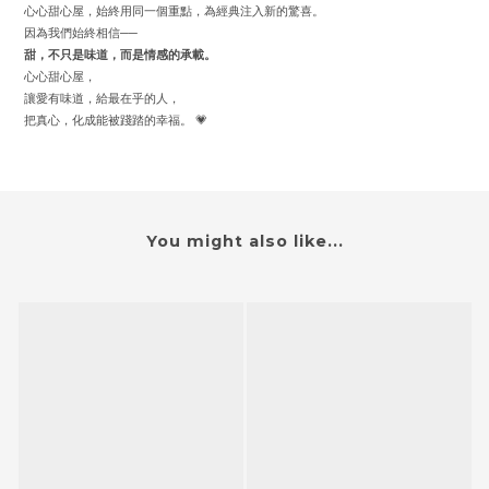
心心甜心屋，始終用同一個重點，為經典注入新的驚喜。
因為我們始終相信──
甜，不只是味道，而是情感的承載。
心心甜心屋，
讓愛有味道，給最在乎的人，
把真心，化成能被踐踏的幸福。 💗
You might also like...