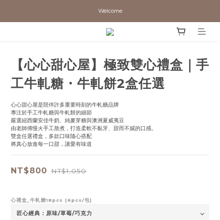
Welcome
【心心甜心屋】極致雙心禮盒｜手
工牛軋糖・牛軋餅2盒任選
心心甜心屋是陪伴許多重要時刻的牛軋糖品牌
專注於手工牛軋糖與牛軋餅的細節
嚴選紐西蘭安佳牛奶、純麥芽糖與澳洲夏威夷豆
由老師傅慢火手工熬煮，打造柔軟不黏牙、甜而不膩的口感。
雙盒任選禮盒，多款口味隨心搭配
將真心放進每一口甜，讓愛有味道
NT$800
NT$1,050
心禮盒_牛軋糖18pcs (6pcs/包)