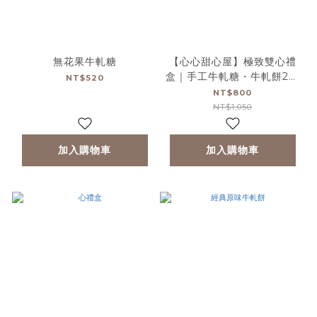
無花果牛軋糖
【心心甜心屋】極致雙心禮
盒｜手工牛軋糖・牛軋餅2盒
NT$520
任選
NT$800
NT$1,050
加入購物車
加入購物車